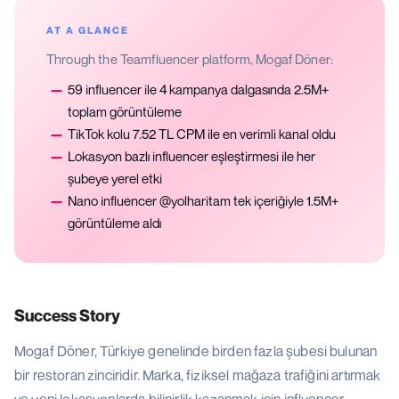
AT A GLANCE
Through the Teamfluencer platform, Mogaf Döner:
—
59 influencer ile 4 kampanya dalgasında 2.5M+
toplam görüntüleme
—
TikTok kolu 7.52 TL CPM ile en verimli kanal oldu
—
Lokasyon bazlı influencer eşleştirmesi ile her
şubeye yerel etki
—
Nano influencer @yolharitam tek içeriğiyle 1.5M+
görüntüleme aldı
Success Story
Mogaf Döner, Türkiye genelinde birden fazla şubesi bulunan
bir restoran zinciridir. Marka, fiziksel mağaza trafiğini artırmak