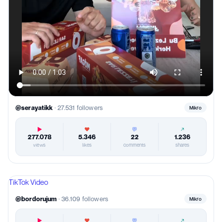
@serayatikk
·
27.531
followers
Mikro
▶
♥
💬
↗
277.078
5.346
22
1.236
views
likes
comments
shares
TikTok Video
@bordorujum
·
36.109
followers
Mikro
▶
♥
💬
↗