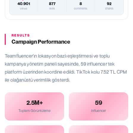
40.901
877
8
92
views
likes
comments
shares
RESULTS
Campaign Performance
Teamfluencer'ın lokasyon bazlı eşleştirmesi ve toplu
kampanya yönetim paneli sayesinde, 59 influencer tek
platform üzerinden koordine edildi. TikTok kolu 7.52 TL CPM
ile olağanüstü verimlilik gösterdi.
2.5M+
59
Toplam Görüntüleme
Influencer