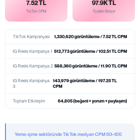
7.52 TL
97.9K TL
TikTok CPM
Toplam Bütçe
TikTok Kampanyası
1,330,620 görüntüleme / 7.52 TL CPM
IG Reels Kampanya 1
512,773 görüntüleme / 102.51 TL CPM
IG Reels Kampanya 2
588,360 görüntüleme / 11.90 TL CPM
IG Reels Kampanya
143,979 görüntüleme / 197.25 TL
3
CPM
Toplam Etkileşim
64,805 (beğeni + yorum + paylaşım)
Yeme-içme sektöründe TikTok medyan CPM 50–100