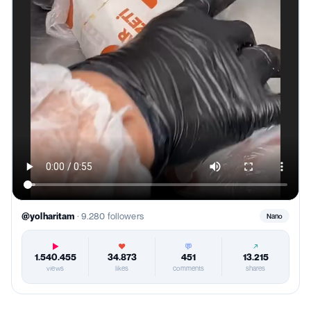
@yolharitam
·
9.280
followers
Nano
▶
♥
💬
↗
1.540.455
34.873
451
13.215
views
likes
comments
shares