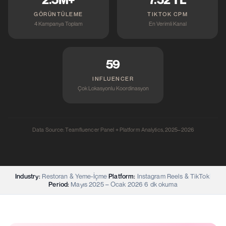
GÖRÜNTÜLEME
TIKTOK CPM
4 Kampanya Toplam
En Verimli Kanal
59
INFLUENCER
Çok Lokasyonlu Koordinasyon
Data Source: Teamfluencer Panel + Platform Analytics, 2025–2026
Industry:
Restoran & Yeme-İçme
|
Platform:
Instagram Reels & TikTok
|
Period:
Mayıs 2025 – Ocak 2026
|
6 dk okuma