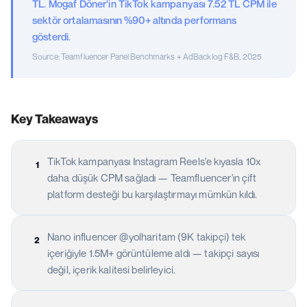
TL. Mogaf Döner'in TikTok kampanyası 7.52 TL CPM ile
sektör ortalamasının %90+ altında performans
gösterdi.
Source:
Teamfluencer Panel Benchmarks + AdBacklog F&B, 2025
Key Takeaways
TikTok kampanyası Instagram Reels'e kıyasla 10x
1
daha düşük CPM sağladı — Teamfluencer'ın çift
platform desteği bu karşılaştırmayı mümkün kıldı.
Nano influencer @yolharitam (9K takipçi) tek
2
içeriğiyle 1.5M+ görüntüleme aldı — takipçi sayısı
değil, içerik kalitesi belirleyici.