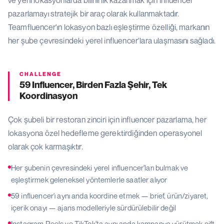
ve yeni lokasyonlarda bilinirlik kazanmak için influencer
pazarlamayı stratejik bir araç olarak kullanmaktadır.
Teamfluencer'ın lokasyon bazlı eşleştirme özelliği, markanın
her şube çevresindeki yerel influencer'lara ulaşmasını sağladı.
CHALLENGE
59 Influencer, Birden Fazla Şehir, Tek
Koordinasyon
Çok şubeli bir restoran zinciri için influencer pazarlama, her
lokasyona özel hedefleme gerektirdiğinden operasyonel
olarak çok karmaşıktır.
Her şubenin çevresindeki yerel influencer'ları bulmak ve
eşleştirmek geleneksel yöntemlerle saatler alıyor
59 influencer'ı aynı anda koordine etmek — brief, ürün/ziyaret,
içerik onayı — ajans modelleriyle sürdürülebilir değil
Instagram Reels ve TikTok'ta aynı anda kampanya yürütmek çift